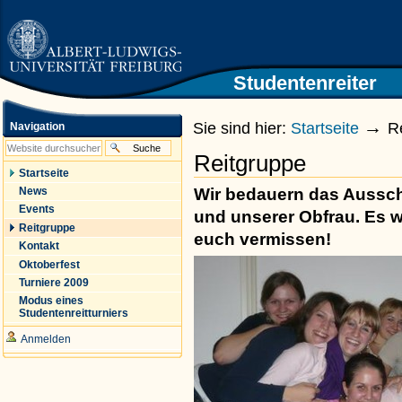
|
Direkt
zum
Inhalt
|
Direkt
Studentenreiter
Zur Startseite der Universität
zur
Freiburg
Navigation
→
Sie sind hier:
Startseite
R
Navigation
Reitgruppe
Startseite
Wir bedauern das Aussche
News
Events
und unserer Obfrau. Es w
Reitgruppe
euch vermissen!
Kontakt
Oktoberfest
Turniere 2009
Modus eines
Studentenreitturniers
Anmelden